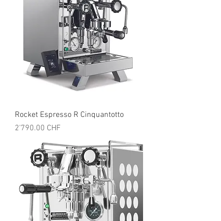
Rocket Espresso R Cinquantotto
Prix
2'790.00 CHF