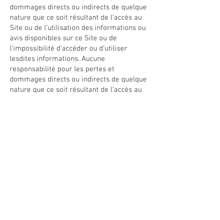
dommages directs ou indirects de quelque
nature que ce soit résultant de l’accès au
Site ou de l’utilisation des informations ou
avis disponibles sur ce Site ou de
l’impossibilité d’accéder ou d’utiliser
lesdites informations. Aucune
responsabilité pour les pertes et
dommages directs ou indirects de quelque
nature que ce soit résultant de l’accès au
Site ou de l’utilisation des informations ou
avis disponibles sur ce Site ou de
l’impossibilité d’accéder ou d’utiliser
lesdites informations.
B. En particulier, la responsabilité de
l’entreprise ainsi que ses administrateurs,
directeurs, employés, auxiliaires et
actionnaire, pour tout préjudice ou perte
subis suite à une erreur, technique ou non,
un échec de transfert, une situation de
surcharge, une difficulté d'utilisation, une
interruption de service (y compris