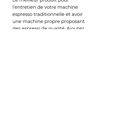
l'entretien de votre machine
espresso traditionnelle et avoir
une machine propre proposant
des espressi de qualité. Ajoutez
une dose de poudre à votre
filtre aveugle pendant votre
backflush régulier et nettoyez
votre groupe d'extraction en
profondeur.
FOLLOW US
+41 79 226 2775
|
hello@kojo.coffee
Chêne-Bougeries | Geneva
Protection des données